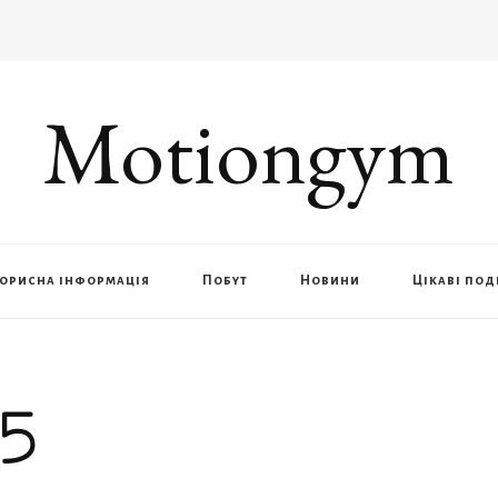
Motiongym
орисна інформація
Побут
Новини
Цікаві под
5