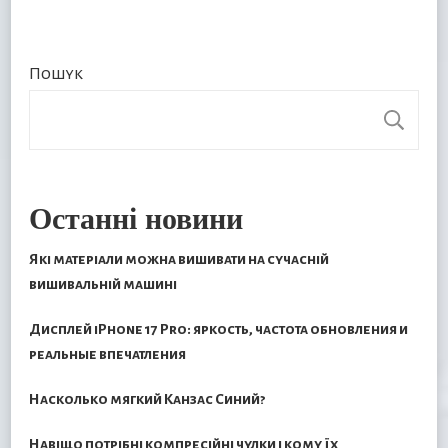
Пошук
П
Останні новини
Які матеріали можна вишивати на сучасній
вишивальній машині
Дисплей iPhone 17 Pro: яркость, частота обновления и
реальные впечатления
Насколько мягкий Канзас Синий?
Навіщо потрібні компресійні чулки і кому їх