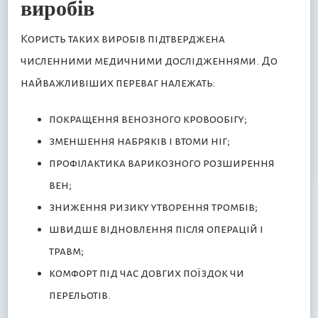
виробів
Користь таких виробів підтверджена
численними медичними дослідженнями. До
найважливіших переваг належать:
покращення венозного кровообігу;
зменшення набряків і втоми ніг;
профілактика варикозного розширення
вен;
зниження ризику утворення тромбів;
швидше відновлення після операцій і
травм;
комфорт під час довгих поїздок чи
перельотів.